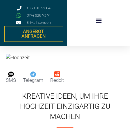
Zum
0160 811 97 64
Inhalt
0174 928 73 71
springen
E-Mail senden
ANGEBOT
Event & Firmen Catering
ANFRAGEN
SMS
Telegram
Reddit
KREATIVE IDEEN, UM IHRE
HOCHZEIT EINZIGARTIG ZU
MACHEN