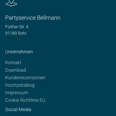
n
-
e
Partyservice Bellmann
m
Fürther Str. 4
a
91189 Rohr
i
l
Unternehmen
Kontakt
Download
Kundenrezensionen
Hochzeitsblog
Impressum
Cookie Richtlinie EU
Social Media