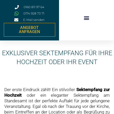
Zum
0160 811 97 64
Inhalt
0174 928 73 71
springen
E-Mail senden
ANGEBOT
Event & Firmen Catering
ANFRAGEN
EXKLUSIVER SEKTEMPFANG FÜR IHRE
HOCHZEIT ODER IHR EVENT
Der erste Eindruck zählt! Ein stilvoller
Sektempfang zur
Hochzeit
oder ein eleganter Sektempfang am
Standesamt ist der perfekte Auftakt für jede gelungene
Veranstaltung. Egal ob nach der Trauung vor der Kirche,
beim Eintreffen an der Location oder als Begrüßung zu