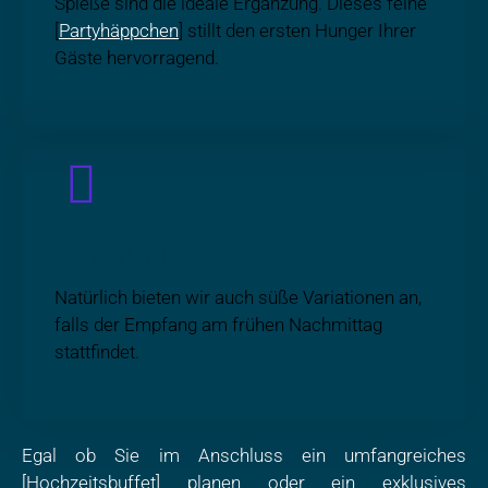
Spieße sind die ideale Ergänzung. Dieses feine
[
Partyhäppchen
] stillt den ersten Hunger Ihrer
Gäste hervorragend.
Süße Begleiter:
Natürlich bieten wir auch süße Variationen an,
falls der Empfang am frühen Nachmittag
stattfindet.
Egal ob Sie im Anschluss ein umfangreiches
[
Hochzeitsbuffet
] planen oder ein exklusives