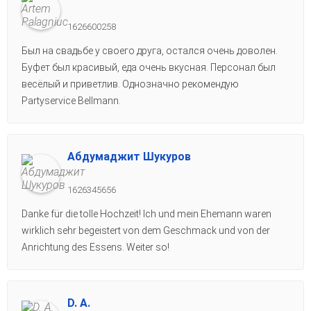
1626600258
Был на свадьбе у своего друга, остался очень доволен.
Буфет был красивый, еда очень вкусная. Персонал был
весёлый и приветлив. Однозначно рекомендую
Partyservice Bellmann.
Абдумаджит Шукуров
1626345656
Danke für die tolle Hochzeit! Ich und mein Ehemann waren
wirklich sehr begeistert von dem Geschmack und von der
Anrichtung des Essens. Weiter so!
D. A.