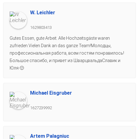
W. Leichler
1629803413
Gutes Essen, gute Arbeit. Alle Hochzeitsgäste waren
zufrieden.Vielen Dank an das ganze Team!Молодцы,
профессиональная работа, всем гостям понравилось!
Большое спасибо, и привет из ШварцвальдаСлавик и
Юля 🙂
Michael Eisgruber
1627239992
Artem Palagniuc