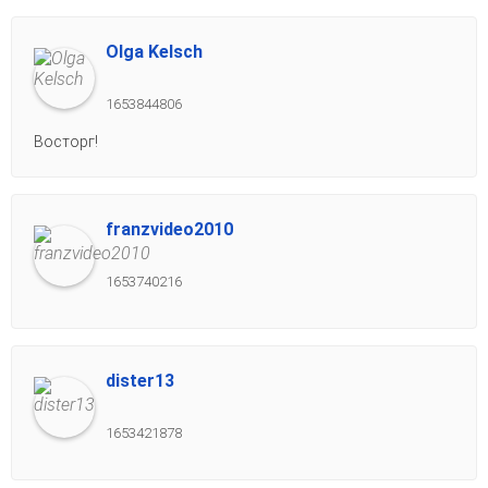
Olga Kelsch
1653844806
Восторг!
franzvideo2010
1653740216
dister13
1653421878