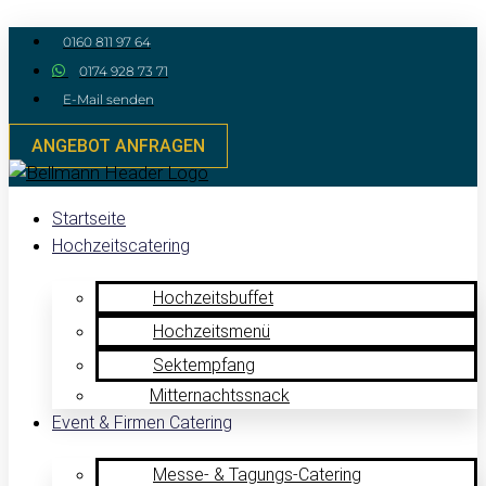
Zum
Inhalt
0160 811 97 64
springen
0174 928 73 71
E-Mail senden
ANGEBOT ANFRAGEN
Startseite
Hochzeitscatering
Hochzeitsbuffet
Hochzeitsmenü
Sektempfang
Mitternachtssnack
Event & Firmen Catering
Messe- & Tagungs-Catering