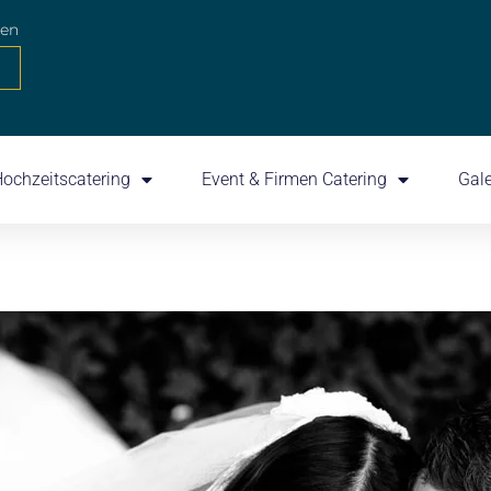
den
ochzeitscatering
Event & Firmen Catering
Gale